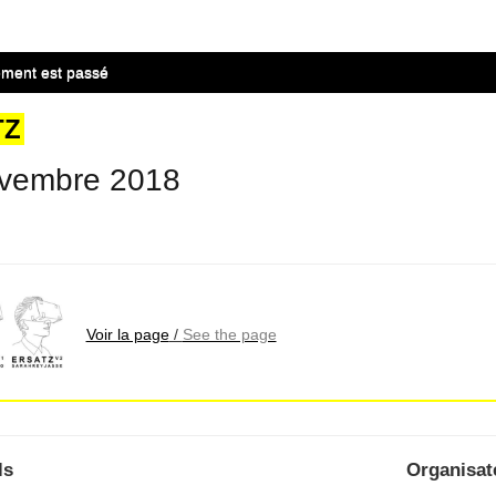
ment est passé
TZ
vembre 2018
Voir la page
/
See the page
ls
Organisat