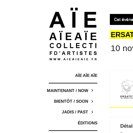
Cet évène
ERSA
10 no
AÏE AÏE AÏE
MAINTENANT / NOW
BIENTÔT / SOON
JADIS / PAST
ÉDITIONS
Détai