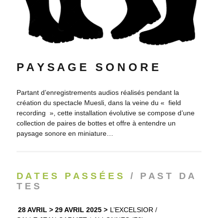
P A Y S A G E S O N O R E
Partant d’enregistrements audios réalisés pendant la
création du spectacle Muesli, dans la veine du « field
recording », cette installation évolutive se compose d’une
collection de paires de bottes et offre à entendre un
paysage sonore en miniature…
D A T E S P A S S É E S
/ P A S T D A
T E S
28 AVRIL > 29 AVRIL 2025
L’EXCELSIOR