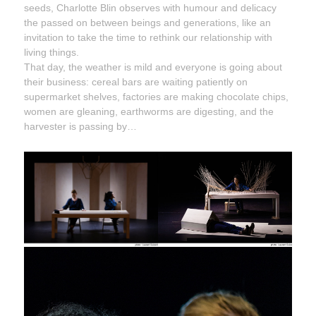
seeds, Charlotte Blin observes with humour and delicacy
the passed on between beings and generations, like an
invitation to take the time to rethink our relationship with
living things.
That day, the weather is mild and everyone is going about
their business: cereal bars are waiting patiently on
supermarket shelves, factories are making chocolate chips,
women are gleaning, earthworms are digesting, and the
harvester is passing by…