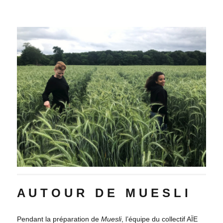
–
A U T O U R D E M U E S L I
Pendant la préparation de
Muesli
, l’équipe du collectif AÏE