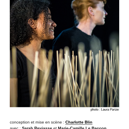
conception et mise en scène :
Charlotte Blin
avec :
Sarah Reyjasse
et
Marie-Camille Le Baccon