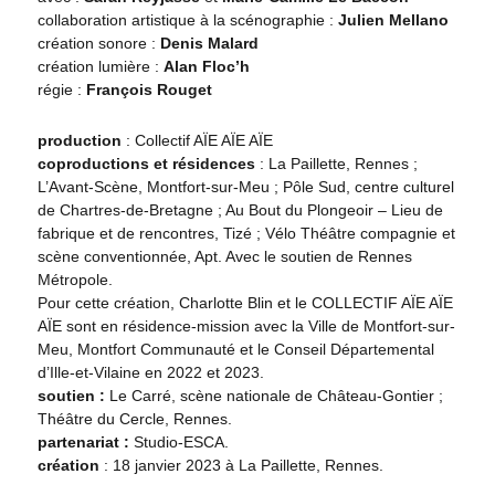
collaboration artistique à la scénographie :
Julien Mellano
création sonore :
Denis Malard
création lumière :
Alan Floc’h
régie :
François Rouget
production
: Collectif AÏE AÏE AÏE
coproductions et résidences
: La Paillette, Rennes ;
L’Avant-Scène, Montfort-sur-Meu ; Pôle Sud, centre culturel
de Chartres-de-Bretagne ; Au Bout du Plongeoir – Lieu de
fabrique et de rencontres, Tizé ; Vélo Théâtre compagnie et
scène conventionnée, Apt. Avec le soutien de Rennes
Métropole.
Pour cette création, Charlotte Blin et le COLLECTIF AÏE AÏE
AÏE sont en résidence-mission avec la Ville de Montfort-sur-
Meu, Montfort Communauté et le Conseil Départemental
d’Ille-et-Vilaine en 2022 et 2023.
soutien :
Le Carré, scène nationale de Château-Gontier ;
Théâtre du Cercle, Rennes.
partenariat :
Studio-ESCA.
création
: 18 janvier 2023 à La Paillette, Rennes.