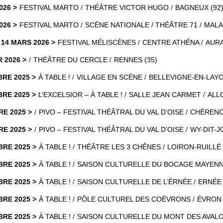
026
FESTIVAL MARTO
THÉÂTRE VICTOR HUGO
BAGNEUX (92
026
FESTIVAL MARTO
SCÈNE NATIONALE / THÉÂTRE 71
MALA
 14 MARS 2026
FESTIVAL MÉLISCÈNES
CENTRE ATHÉNA
AURA
R 2026
THÉÂTRE DU CERCLE
RENNES (35)
BRE 2025
À TABLE !
VILLAGE EN SCÈNE
BELLEVIGNE-EN-LAYO
BRE 2025
L’EXCELSIOR – À TABLE !
SALLE JEAN CARMET
ALL
RE 2025
PIVO – FESTIVAL THÉÂTRAL DU VAL D’OISE
CHÉRENCE
RE 2025
PIVO – FESTIVAL THÉÂTRAL DU VAL D’OISE
WY-DIT-JO
BRE 2025
À TABLE !
THÉÂTRE LES 3 CHÊNES
LOIRON-RUILLÉ 
BRE 2025
À TABLE !
SAISON CULTURELLE DU BOCAGE MAYENN
BRE 2025
À TABLE !
SAISON CULTURELLE DE L’ÉRNÉE
ERNÉE 
BRE 2025
À TABLE !
PÔLE CULTUREL DES COËVRONS
ÉVRON 
BRE 2025
À TABLE !
SAISON CULTURELLE DU MONT DES AVALO