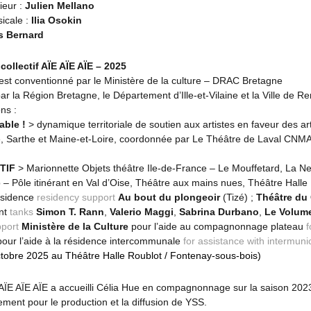
ieur :
Julien Mellano
icale :
Ilia Osokin
s Bernard
:
collectif AÏE AÏE AÏE – 2025
est conventionné par le Ministère de la culture – DRAC Bretagne
ar la Région Bretagne, le Département d’Ille-et-Vilaine et la Ville de R
ns :
able !
> dynamique territoriale de soutien aux artistes en faveur des ar
Sarthe et Maine-et-Loire, coordonnée par Le Théâtre de Laval CNMA 
TIF
> Marionnette Objets théâtre Ile-de-France – Le Mouffetard, La Ne
 – Pôle itinérant en Val d’Oise, Théâtre aux mains nues, Théâtre Halle
résidence
residency support
Au bout du plongeoir
(Tizé) ;
Théâtre du 
nt
tanks
Simon T. Rann
,
Valerio Maggi
,
Sabrina Durbano
,
Le Volum
port
Ministère de la Culture
pour l’aide au compagnonnage plateau
f
our l’aide à la résidence intercommunale
for assistance with intermuni
ctobre 2025 au Théâtre Halle Roublot / Fontenay-sous-bois)
f AÏE AÏE AÏE a accueilli Célia Hue en compagnonnage sur la saison 20
ent pour le production et la diffusion de YSS.