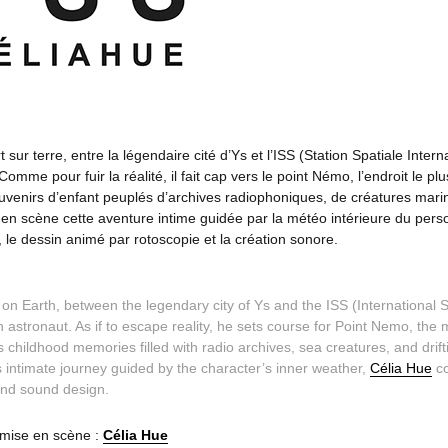
sur terre, entre la légendaire cité d’Ys et l’ISS (Station Spatiale Intern
omme pour fuir la réalité, il fait cap vers le point Némo, l’endroit le p
venirs d’enfant peuplés d’archives radiophoniques, de créatures marines 
en scène cette aventure intime guidée par la météo intérieure du pe
 le dessin animé par rotoscopie et la création sonore.
 Earth, between the legendary city of Ys and the ISS (International S
 astronaut. As if to escape reality, he sets course for Point Nemo, t
s childhood memories filled with radio archives, sea creatures, and drifti
s intimate journey guided by the character’s inner weather,
Célia Hue
co
and sound design.
 mise en scène :
Célia Hue