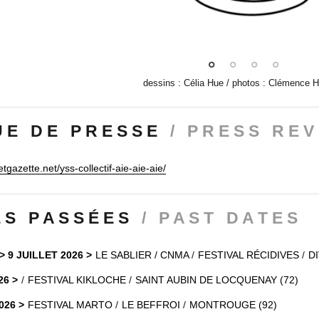
dessins : Célia Hue / photos : Clémence H
U E D E P R E S S E
/ P R E S S R E V 
tgazette.net/yss-collectif-aie-aie-aie/
E S P A S S É E S
/ P A S T D A T E S
> 9 JUILLET 2026
LE SABLIER / CNMA
FESTIVAL RÉCIDIVES
D
26
FESTIVAL KIKLOCHE
SAINT AUBIN DE LOCQUENAY (72)
026
FESTIVAL MARTO
LE BEFFROI
MONTROUGE (92)