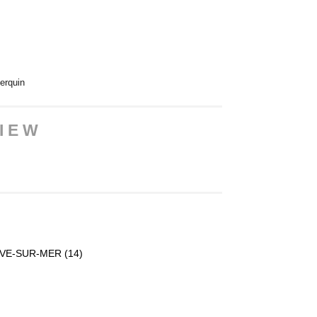
erquin
I E W
IVE-SUR-MER (14)