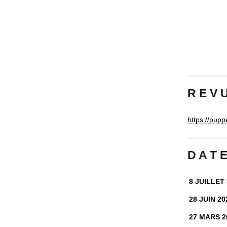
R E V 
https://puppe
D A T 
8 JUILLET 
28 JUIN 20
27 MARS 2