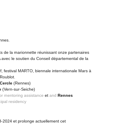
ennes.
ts de la marionnette réunissant onze partenaires
avec le soutien du Conseil départemental de la
f, festival MARTO, biennale internationale Mars à
 Roublot.
Cercle
(Rennes)
e
(Vern-sur-Seiche)
or mentoring assistance
et
and
Rennes
cipal residency
23-2024 et prolonge actuellement cet