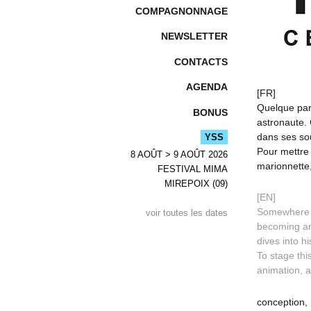
COMPAGNONNAGE
NEWSLETTER
CONTACTS
AGENDA
[FR]
Quelque part 
BONUS
astronaute. C
dans ses sou
YSS
Pour mettre 
8 AOÛT > 9 AOÛT 2026
marionnette,
FESTIVAL MIMA
MIREPOIX (09)
[EN]
Somewhere on
voir toutes les dates
becoming an
dives into hi
To stage thi
animation, 
conception,