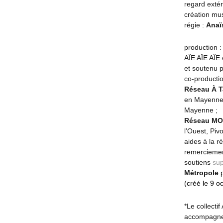
regard extér
création mus
régie :
Anaï
production 
AÏE AÏE AÏE 
et soutenu p
co-productio
Réseau À T
en Mayenne, 
Mayenne ;
Réseau MO
l’Ouest, Pivo
aides à la 
remercieme
soutiens
sup
Métropole
p
(créé le 9 o
*Le collecti
accompagnem