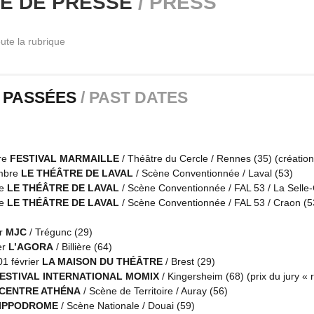
E DE PRESSE
/ PRESS
oute la rubrique
E FILLE AUX ALLUMETTES, VERSION MODERNE.
eigé, insouciance, robe de bal noire pour la comédienne, musique joye
veilleux de Walt-Disney. Nous sommes sur l’avenue d’une grande ville,
st l’effervescence. Charlotte Blin, grâce à un jeu astucieux de boîtes l
 PASSÉES
/ PAST DATES
 demeure à l’autre : Préparation des repas de fête, cérémonie des voeu
t les vitrines scintillent de mille feux, jusqu’à la banque, où le riz e
douze coups de minuit, aux cotillons et feux d’artifice… Mais dans la r
adaptation moderne de La Petite fille aux allumettes, conte de Noël, si
re
FESTIVAL MARMAILLE
/ Théâtre du Cercle / Rennes (35) (création
45 qui met en scène la misère au XIXe siècle mais résonne cruellement
mbre
LE THÉÂTRE DE LAVAL
/ Scène Conventionnée / Laval (53)
imer opulence, performance et indifférence. Une invitation à ouvrir les yeu
re
LE THÉÂTRE DE LAVAL
/ Scène Conventionnée / FAL 53 / La Selle
re
LE THÉÂTRE DE LAVAL
/ Scène Conventionnée / FAL 53 / Craon (5
MORVAN –
OUEST-FRANCE
– octobre 2012
er
MJC
/ Trégunc (29)
er
L’AGORA
/ Billière (64)
E AÏE AÏE REVISITE ANDERSEN
 01 février
LA MAISON DU THÉÂTRE
/ Brest (29)
ESTIVAL INTERNATIONAL MOMIX
/ Kingersheim (68) (prix du jury «
petite fille aux allumettes écrit par Andersen en 1845 à l’adaptation théâ
CENTRE ATHÉNA
/ Scène de Territoire / Auray (56)
fre, le moins qu’on puisse dire est que Charlotte Blin, qui l’a conçue et l
HIPPODROME
/ Scène Nationale / Douai (59)