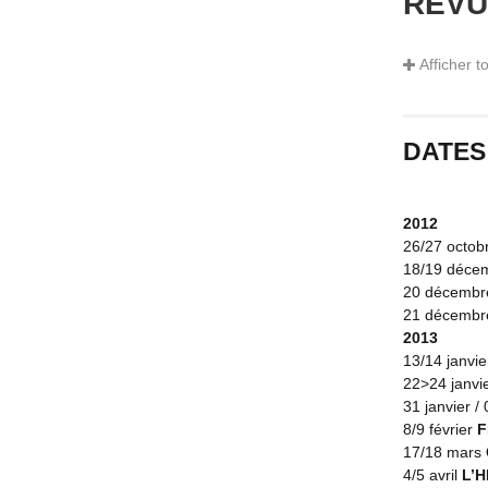
REVU
Afficher t
«
LA PETIT
Paysage enn
le monde mer
cossues, c’e
DATES
public d’une
magasins don
prépare aux 
2012
propose une 
26/27 octob
novembre 18
18/19 déce
Blin, fait r
20 décemb
21 décemb
Agnès LE 
2013
13/14 janvi
22>24 janvi
«
QUAND AÏ
31 janvier /
8/9 février
F
Du conte La 
17/18 mars
le titre Sou
4/5 avril
L’