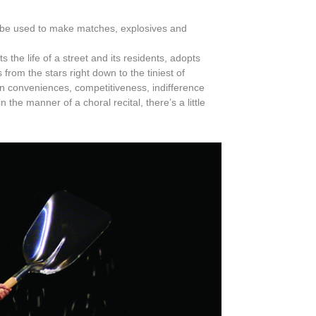
an be used to make matches, explosives and
 the life of a street and its residents, adopts
from the stars right down to the tiniest of
rn conveniences, competitiveness, indifference
the manner of a choral recital, there’s a little