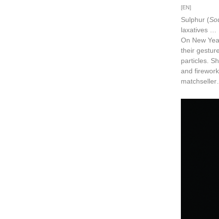
[EN]
Sulphur (
So
laxatives …
On New Year’
their gestur
particles. S
and firework
matchselle