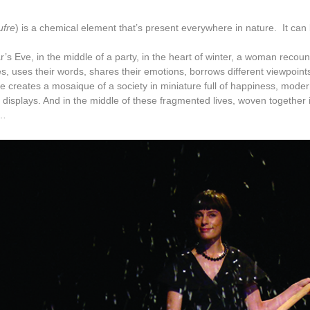
ufre
) is a chemical element that’s present everywhere in nature. It c
s Eve, in the middle of a party, in the heart of winter, a woman recounts
es, uses their words, shares their emotions, borrows different viewpoints 
he creates a mosaique of a society in miniature full of happiness, mode
 displays. And in the middle of these fragmented lives, woven together in 
r…