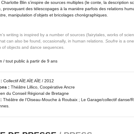
 Charlotte Blin s’inspire de sources multiples (le conte, la description sc
.), provoquant des télescopages à la manière parfois des relations hum
tre, manipulation d’objets et bricolages chorégraphiques.
in’s writing is inspired by a number of sources (fairytales, works of sci
hat can also be found, occasionally, in human relations.
Soufre
is a on
n of objects and dance sequences.
 / tout public à partir de 9 ans
:
Collectif AÏE AÏE AÏE / 2012
ons :
Théâtre Lillico, Coopérative Ancre
tien du Conseil Régional de Bretagne
:
Théâtre de l’Oiseau-Mouche à Roubaix ; Le Garage/collectif danse/Re
nnes.