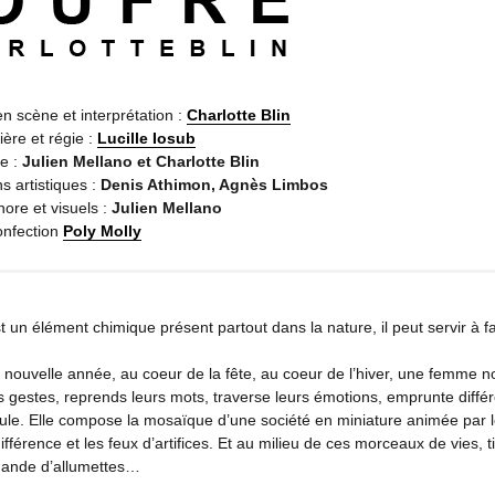
en scène et interprétation :
Charlotte Blin
ière et régie :
Lucille Iosub
e :
Julien Mellano et Charlotte Blin
ns artistiques :
Denis Athimon, Agnès Limbos
ore et visuels :
Julien Mellano
onfection
Poly Molly
t un élément chimique présent partout dans la nature, il peut servir à f
a nouvelle année, au coeur de la fête, au coeur de l’hiver, une femme no
s gestes, reprends leurs mots, traverse leurs émotions, emprunte différe
cule. Elle compose la mosaïque d’une société en miniature animée par le
différence et les feux d’artifices. Et au milieu de ces morceaux de vies, t
hande d’allumettes…