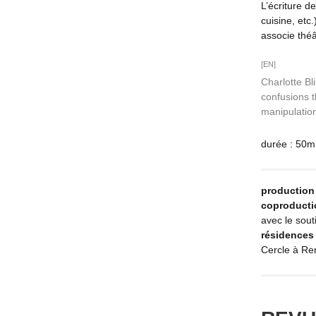
L’écriture de
cuisine, etc
associe théâ
[EN]
Charlotte Bl
confusions t
manipulatio
durée : 50mn
production 
coproducti
avec le sou
résidences 
Cercle à Re