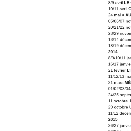
à la fin. Av
8/9 avril
LE
marchande d’
10/11 avril
décor minusc
24 mai
« A
05/06/07 n
Et pourtant.
20/21/22 n
scintille en 
28/29 nove
bruit de la 
13/14 déce
allumettes so
18/19 déce
2014
8/9/10/11 ja
Marie-Joell
16/17 janvi
21 février
L
11/12/13 m
«
MOMIX*,
21 mars
MÉ
01/02/03/04/
C’est une ve
24/25 sept
Une adaptat
11 octobre
29 octobre
Qui aurait p
11/12 déce
matières pre
2015
toute la mis
26/27 janv
dire et que 