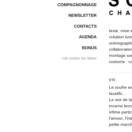
COMPAGNONNAGE
NEWSLETTER
CONTACTS
texte, mise 
création lum
AGENDA
scénographi
BONUS
collaboratio
montage son
voir toutes les dates
costume : c
[FR]
Le soufre es
laxatifs…
Le soir de l
incarne leur
infime parti
l’amour, l’in
petite marc