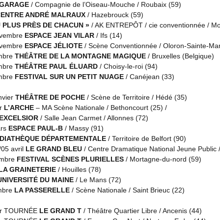
ec quel talent, quelle force !… Pas seulement parce qu’elle décentre le 
 GARAGE
/ Compagnie de l’Oiseau-Mouche / Roubaix (59)
allumettes, mais une femme qui, de sa fenêtre, regarde la petite fille 
CENTRE ANDRÉ MALRAUX
/ Hazebrouck (59)
ule qui fait d’elle une géante, à contre-courant de l’idée d’une ville qu
U PLUS PRÈS DE CHACUN »
/ AK ENTREPÔT / cie conventionnée / Mo
ovembre
ESPACE JEAN VILAR
/ Ifs (14)
 Merveilleuse dans sa robe de soirée, elle évolue, légère et précise, au 
ovembre
ESPACE JÉLIOTE
/ Scène Conventionnée / Oloron-Sainte-Mar
ce soir de réveillon. On dirait qu’elle peut tout faire, qu’elle domine tout,
mbre
THÉÂTRE DE LA MONTAGNE MAGIQUE
/ Bruxelles (Belgique)
machine à calculer d’un gérant de magasin, les cris des boursiers et la 
mbre
THÉÂTRE PAUL ÉLUARD
/ Choisy-le-roi (94)
ufrées ne sont qu’illusion et la petite fille meurt. »
mbre
FESTIVAL SUR UN PETIT NUAGE
/ Canéjean (33)
nvier
THÉÂTRE DE POCHE
/ Scène de Territoire / Hédé (35)
e Encinas –
SUD-OUEST
– janvier 2013
er
L’ARCHE
– MA Scène Nationale / Bethoncourt (25) /
’EXCELSIOR
/ Salle Jean Carmet / Allonnes (72)
ars
ESPACE PAUL-B
/ Massy (91)
 A WONDERFUL WORLD
DIATHÈQUE DÉPARTEMENTALE
/ Territoire de Belfort (90)
05 avril
LE GRAND BLEU
/ Centre Dramatique National Jeune Public / 
rsion très personnelle et très actuelle de « La petite fille aux al
embre
FESTIVAL SCÈNES PLURIELLES
/ Mortagne-du-nord (59)
ion qui sent délicieusement le soufre…
LA GRAINETERIE
/ Houilles (78)
UNIVERSITÉ DU MAINE
/ Le Mans (72)
u imaginer en 1845 que ce brave Hans Christian Andersen avait tout préd
mbre
LA PASSERELLE
/ Scène Nationale / Saint Brieuc (22)
mières, l’arrogance du capitalisme et des banquiers, l’insignifiance des 
ère du monde qu’on ne peut pas, tout de même, accueillir chez soi…. Il
ier TOURNÉE
LE GRAND T
/ Théâtre Quartier Libre / Ancenis (44)
le monde avait déjà une solide expérience de l’exploitation de l’homme p