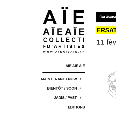
Cet évène
ERSAT
11 fé
AÏE AÏE AÏE
MAINTENANT / NOW
BIENTÔT / SOON
JADIS / PAST
ÉDITIONS