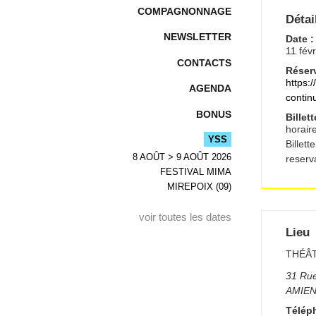
COMPAGNONNAGE
Détai
NEWSLETTER
Date :
11 fév
CONTACTS
Réserv
https:
AGENDA
contin
BONUS
Billett
horair
YSS
Billett
8 AOÛT > 9 AOÛT 2026
reserv
FESTIVAL MIMA
MIREPOIX (09)
voir toutes les dates
Lieu
THÉÂT
31 Rue
AMIE
Télép