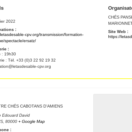
ls
Organisat
CHÉS PANS
rier 2022
MARIONNE
ations :
Site Web :
//letasdesable-cpv.org/transmission/formation-
https://letas
ue/spectacle/ersatz/
erie :
e : 19h30
erie : Tél. +33 (0)3 22 92 19 32
ation@letasdesable-cpv.org
RE CHÉS CABOTANS D’AMIENS
 Edouard David
NS
,
80000
+ Google Map
hone :