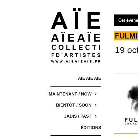
Cet évène
FULM
19 oc
AÏE AÏE AÏE
MAINTENANT / NOW
BIENTÔT / SOON
JADIS / PAST
ÉDITIONS