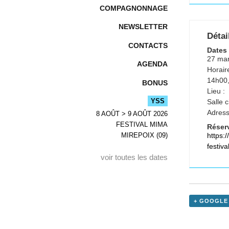
COMPAGNONNAGE
NEWSLETTER
Détai
CONTACTS
Dates 
27 ma
AGENDA
Horaire
14h00,
BONUS
Lieu :
YSS
Salle 
Adress
8 AOÛT > 9 AOÛT 2026
FESTIVAL MIMA
Réserv
https:
MIREPOIX (09)
festiv
voir toutes les dates
+ GOOGLE