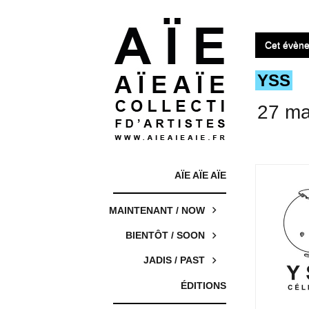
Cet évène
YSS
27 ma
AÏE AÏE AÏE
MAINTENANT / NOW
BIENTÔT / SOON
JADIS / PAST
ÉDITIONS