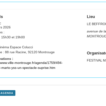
ls
Lieu
:
LE BEFFRO
rs 2026
avenue de l
s :
MONTROU
 15h30 et 19h00
cinéma Espace Colucci
e : 88 rue Racine, 92120 Montrouge
Organisat
ations :
FESTIVAL 
//www.ville-montrouge.fr/agenda/1759/494-
al-marto-yss-un-spectacle-suprise.htm
 AGENDA