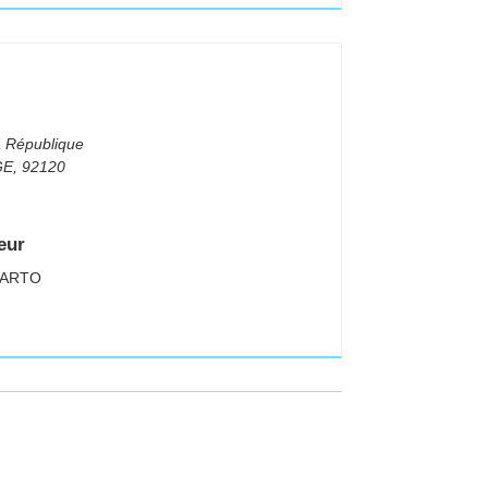
I
a République
GE
,
92120
eur
MARTO