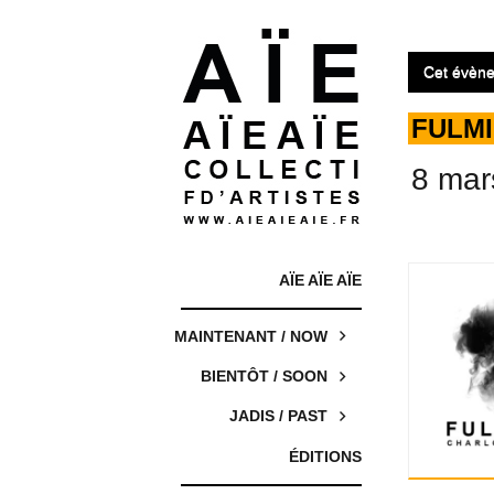
Cet évène
FULM
8 mar
AÏE AÏE AÏE
MAINTENANT / NOW
BIENTÔT / SOON
JADIS / PAST
ÉDITIONS