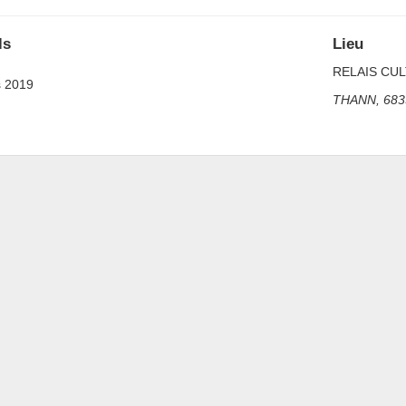
ls
Lieu
RELAIS CU
s 2019
THANN
,
683