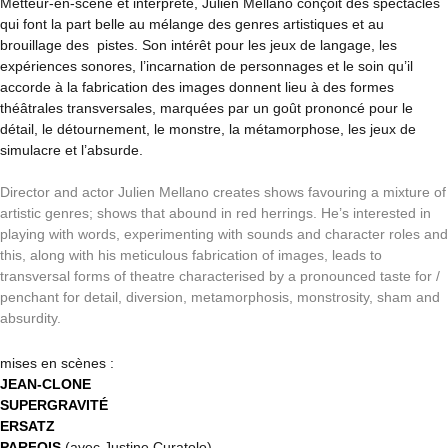
Metteur-en-scène et interprète, Julien Mellano conçoit des spectacles
qui font la part belle au mélange des genres artistiques et au
brouillage des pistes. Son intérêt pour les jeux de langage, les
expériences sonores, l’incarnation de personnages et le soin qu’il
accorde à la fabrication des images donnent lieu à des formes
théâtrales transversales, marquées par un goût prononcé pour le
détail, le détournement, le monstre, la métamorphose, les jeux de
simulacre et l’absurde.
Director and actor Julien Mellano creates shows favouring a mixture of
artistic genres; shows that abound in red herrings. He’s interested in
playing with words, experimenting with sounds and character roles and
this, along with his meticulous fabrication of images, leads to
transversal forms of theatre characterised by a pronounced taste for /
penchant for detail, diversion, metamorphosis, monstrosity, sham and
absurdity.
mises en scènes :
JEAN-CLONE
SUPERGRAVITÉ
ERSATZ
PARFOIS
(avec Justine Curatolo)